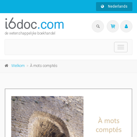
Nederlands
de wetenshappelijke boekhandel
Toggle
navigati
Welkom
À mots comptés