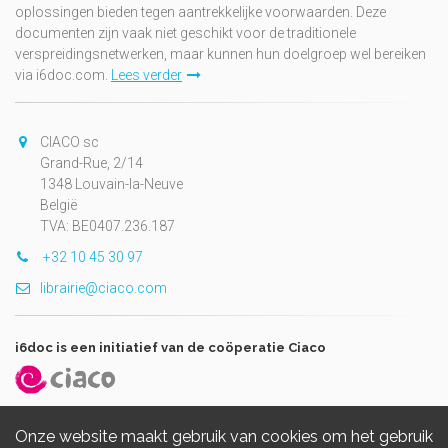
oplossingen bieden tegen aantrekkelijke voorwaarden. Deze
documenten zijn vaak niet geschikt voor de traditionele
verspreidingsnetwerken, maar kunnen hun doelgroep wel bereiken
via i6doc.com.
Lees verder
CIACO sc
Grand-Rue, 2/14
1348 Louvain-la-Neuve
België
TVA: BE0407.236.187
+32 10 45 30 97
librairie@ciaco.com
i6doc is een initiatief van de coöperatie Ciaco
Onze website maakt gebruik van cookies om het gebruik