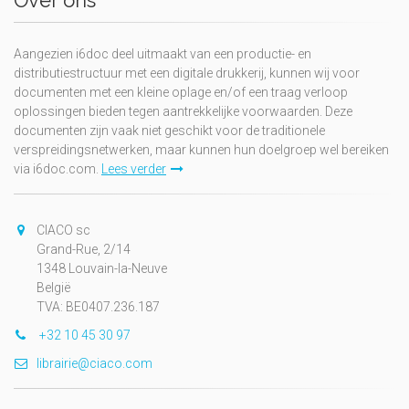
Over ons
Aangezien i6doc deel uitmaakt van een productie- en
distributiestructuur met een digitale drukkerij, kunnen wij voor
documenten met een kleine oplage en/of een traag verloop
oplossingen bieden tegen aantrekkelijke voorwaarden. Deze
documenten zijn vaak niet geschikt voor de traditionele
verspreidingsnetwerken, maar kunnen hun doelgroep wel bereiken
via i6doc.com.
Lees verder
CIACO sc
Grand-Rue, 2/14
1348 Louvain-la-Neuve
België
TVA: BE0407.236.187
+32 10 45 30 97
librairie@ciaco.com