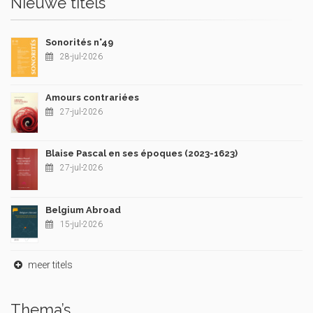
Nieuwe titels
Sonorités n°49
28-jul-2026
Amours contrariées
27-jul-2026
Blaise Pascal en ses époques (2023-1623)
27-jul-2026
Belgium Abroad
15-jul-2026
meer titels
Thema’s