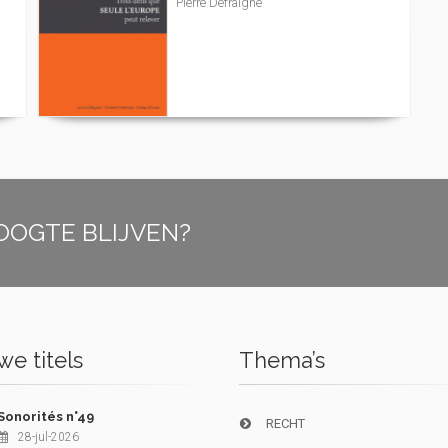
Pierre Defraigne
OOGTE BLIJVEN?
e titels
Thema’s
Sonorités n°49
RECHT
28-jul-2026