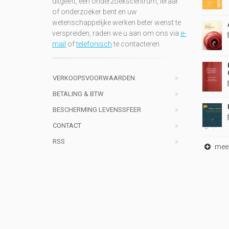
uitgeeft, een onderzoekscentrum, leraar
of onderzoeker bent en uw
wetenschappelijke werken beter wenst te
verspreiden, raden we u aan om ons via
e-
mail
of
telefonisch
te contacteren
VERKOOPSVOORWAARDEN
BETALING & BTW
BESCHERMING LEVENSSFEER
CONTACT
RSS
meer 