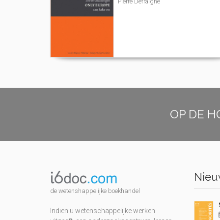
Pierre Defraigne
OP DE H
Nieuw
de wetenshappelijke boekhandel
Indien u wetenschappelijke werken