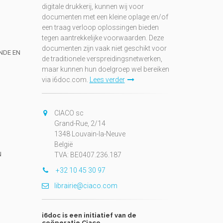
digitale drukkerij, kunnen wij voor
documenten met een kleine oplage en/of
een traag verloop oplossingen bieden
tegen aantrekkelijke voorwaarden. Deze
documenten zijn vaak niet geschikt voor
UNDE EN
de traditionele verspreidingsnetwerken,
maar kunnen hun doelgroep wel bereiken
via i6doc.com.
Lees verder
CIACO sc
Grand-Rue, 2/14
1348 Louvain-la-Neuve
België
N
TVA: BE0407.236.187
+32 10 45 30 97
librairie@ciaco.com
i6doc is een initiatief van de
coöperatie Ciaco