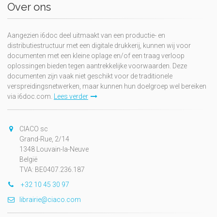
Over ons
Aangezien i6doc deel uitmaakt van een productie- en
distributiestructuur met een digitale drukkerij, kunnen wij voor
documenten met een kleine oplage en/of een traag verloop
oplossingen bieden tegen aantrekkelijke voorwaarden. Deze
documenten zijn vaak niet geschikt voor de traditionele
verspreidingsnetwerken, maar kunnen hun doelgroep wel bereiken
via i6doc.com.
Lees verder
CIACO sc
Grand-Rue, 2/14
1348 Louvain-la-Neuve
België
TVA: BE0407.236.187
+32 10 45 30 97
librairie@ciaco.com