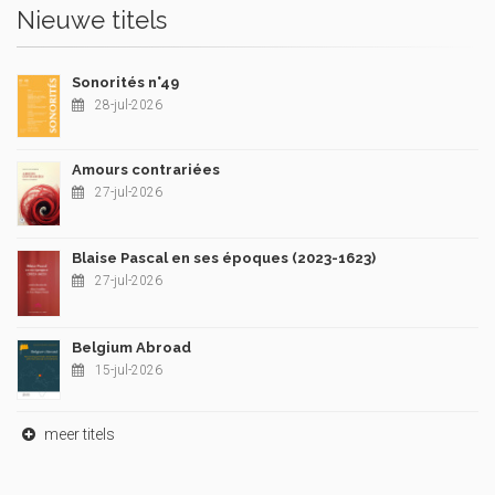
Nieuwe titels
Sonorités n°49
28-jul-2026
Amours contrariées
27-jul-2026
Blaise Pascal en ses époques (2023-1623)
27-jul-2026
Belgium Abroad
15-jul-2026
meer titels