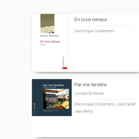
En love mineur
Dominique Costermans
Par ma fenêtre
Louvain-la-Neuve
Dominique Costermans, Julie Denef
Jean Remy