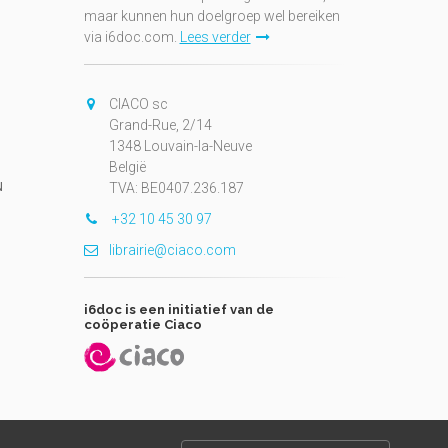
maar kunnen hun doelgroep wel bereiken
via i6doc.com.
Lees verder
CIACO sc
Grand-Rue, 2/14
1348 Louvain-la-Neuve
België
N
TVA: BE0407.236.187
+32 10 45 30 97
librairie@ciaco.com
i6doc is een initiatief van de
coöperatie Ciaco