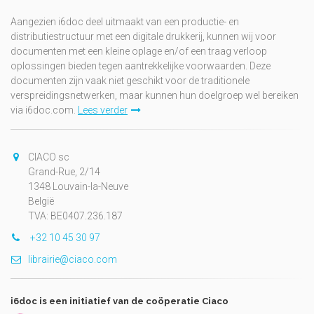
Aangezien i6doc deel uitmaakt van een productie- en
distributiestructuur met een digitale drukkerij, kunnen wij voor
documenten met een kleine oplage en/of een traag verloop
oplossingen bieden tegen aantrekkelijke voorwaarden. Deze
documenten zijn vaak niet geschikt voor de traditionele
verspreidingsnetwerken, maar kunnen hun doelgroep wel bereiken
via i6doc.com.
Lees verder
CIACO sc
Grand-Rue, 2/14
1348 Louvain-la-Neuve
België
TVA: BE0407.236.187
+32 10 45 30 97
librairie@ciaco.com
i6doc is een initiatief van de coöperatie Ciaco