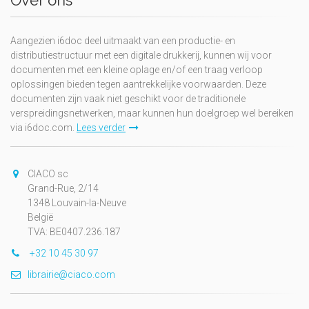
Over ons
Aangezien i6doc deel uitmaakt van een productie- en
distributiestructuur met een digitale drukkerij, kunnen wij voor
documenten met een kleine oplage en/of een traag verloop
oplossingen bieden tegen aantrekkelijke voorwaarden. Deze
documenten zijn vaak niet geschikt voor de traditionele
verspreidingsnetwerken, maar kunnen hun doelgroep wel bereiken
via i6doc.com.
Lees verder
CIACO sc
Grand-Rue, 2/14
1348 Louvain-la-Neuve
België
TVA: BE0407.236.187
+32 10 45 30 97
librairie@ciaco.com