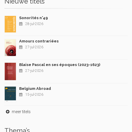
Nieuwe titels
Sonorités n°49
28-jul-2026
Amours contrariées
27-jul-2026
Blaise Pascal en ses époques (2023-1623)
27-jul-2026
Belgium Abroad
15-jul-2026
meer titels
Thema’s