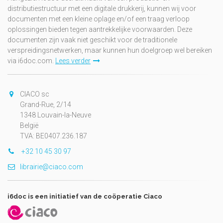
distributiestructuur met een digitale drukkerij, kunnen wij voor
documenten met een kleine oplage en/of een traag verloop
oplossingen bieden tegen aantrekkelijke voorwaarden. Deze
documenten zijn vaak niet geschikt voor de traditionele
verspreidingsnetwerken, maar kunnen hun doelgroep wel bereiken
via i6doc.com.
Lees verder
CIACO sc
Grand-Rue, 2/14
1348 Louvain-la-Neuve
België
TVA: BE0407.236.187
+32 10 45 30 97
librairie@ciaco.com
i6doc is een initiatief van de coöperatie Ciaco