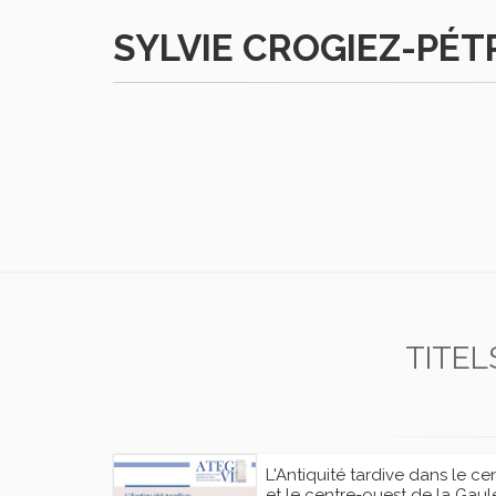
SYLVIE CROGIEZ-PÉ
TITEL
L'Antiquité tardive dans le ce
et le centre-ouest de la Gaul