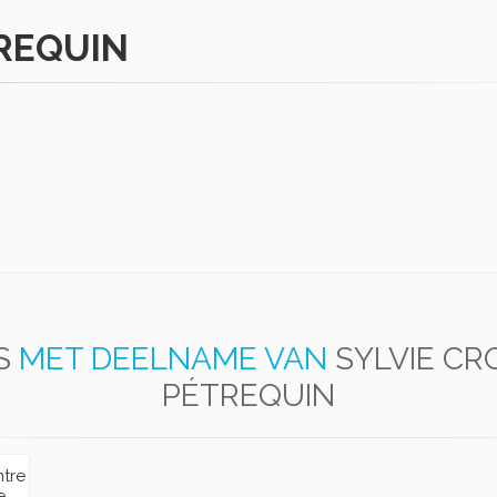
TREQUIN
S
MET DEELNAME VAN
SYLVIE CR
PÉTREQUIN
ntre
e