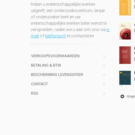
Indien u wetenschappelijke werken
uitgeeft, een onderzoekscentrum, leraar
of onderzoeker bent en uw
wetenschappelijke werken beter wenst te
verspreiden, raden we u aan om ons via
e-
mail
of
telefonisch
te contacteren
VERKOOPSVOORWAARDEN
BETALING & BTW
BESCHERMING LEVENSSFEER
CONTACT
RSS
meer 