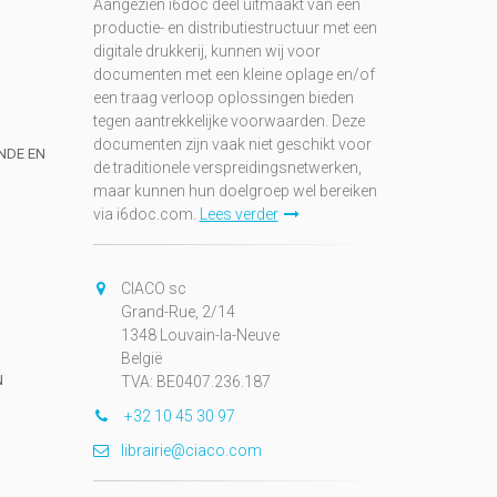
Aangezien i6doc deel uitmaakt van een
productie- en distributiestructuur met een
digitale drukkerij, kunnen wij voor
documenten met een kleine oplage en/of
een traag verloop oplossingen bieden
tegen aantrekkelijke voorwaarden. Deze
documenten zijn vaak niet geschikt voor
UNDE EN
de traditionele verspreidingsnetwerken,
maar kunnen hun doelgroep wel bereiken
via i6doc.com.
Lees verder
CIACO sc
Grand-Rue, 2/14
1348 Louvain-la-Neuve
België
N
TVA: BE0407.236.187
+32 10 45 30 97
librairie@ciaco.com