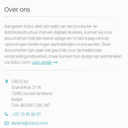
Over ons
Aangezien i6doc deel uitmaakt van een productie- en
distributiestructuur met een digitale drukkerij, kunnen wij voor
documenten met een kleine oplage en/of een traag verloop
oplossingen bieden tegen aantrekkelijke voorwaarden. Deze
documenten zijn vaak niet geschikt voor de traditionele
verspreidingsnetwerken, maar kunnen hun doelgroep wel bereiken
via i6doc.com.
Lees verder
CIACO sc
Grand-Rue, 2/14
1348 Louvain-la-Neuve
België
TVA: BE0407.236.187
+32 10 45 30 97
librairie@ciaco.com