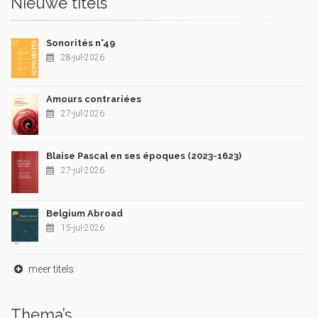
Nieuwe titels
Sonorités n°49
28-jul-2026
Amours contrariées
27-jul-2026
Blaise Pascal en ses époques (2023-1623)
27-jul-2026
Belgium Abroad
15-jul-2026
meer titels
Thema’s