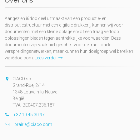
Over ons
Aangezien i6doc deel uitmaakt van een productie- en
distributiestructuur met een digitale drukkerij, kunnen wij voor
documenten met een kleine oplage en/of een traag verloop
oplossingen bieden tegen aantrekkelijke voorwaarden. Deze
documenten zijn vaak niet geschikt voor de traditionele
verspreidingsnetwerken, maar kunnen hun doelgroep wel bereiken
via i6doc.com.
Lees verder
CIACO sc
Grand-Rue, 2/14
1348 Louvain-la-Neuve
België
TVA: BE0407.236.187
+32 10 45 30 97
librairie@ciaco.com