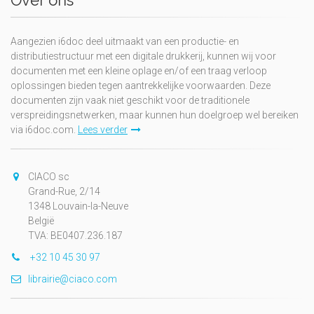
Over ons
Aangezien i6doc deel uitmaakt van een productie- en
distributiestructuur met een digitale drukkerij, kunnen wij voor
documenten met een kleine oplage en/of een traag verloop
oplossingen bieden tegen aantrekkelijke voorwaarden. Deze
documenten zijn vaak niet geschikt voor de traditionele
verspreidingsnetwerken, maar kunnen hun doelgroep wel bereiken
via i6doc.com.
Lees verder
CIACO sc
Grand-Rue, 2/14
1348 Louvain-la-Neuve
België
TVA: BE0407.236.187
+32 10 45 30 97
librairie@ciaco.com