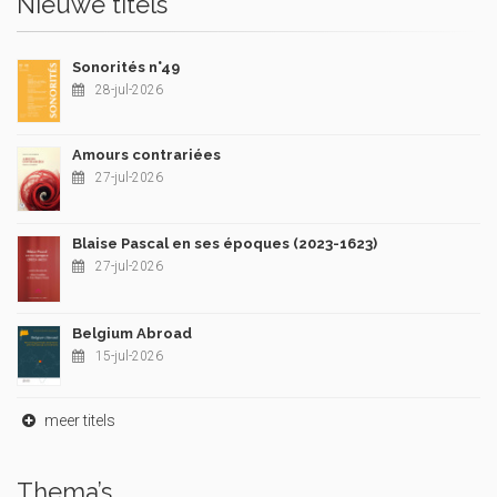
Nieuwe titels
Sonorités n°49
28-jul-2026
Amours contrariées
27-jul-2026
Blaise Pascal en ses époques (2023-1623)
27-jul-2026
Belgium Abroad
15-jul-2026
meer titels
Thema’s