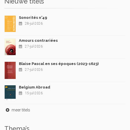
Nieuwe titels
Sonorités n°49
28-jul-2026
Amours contrariées
27-jul-2026
Blaise Pascal en ses époques (2023-1623)
27-jul-2026
Belgium Abroad
15-jul-2026
meer titels
Thema’s