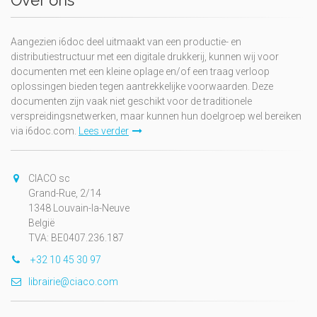
Over ons
Aangezien i6doc deel uitmaakt van een productie- en
distributiestructuur met een digitale drukkerij, kunnen wij voor
documenten met een kleine oplage en/of een traag verloop
oplossingen bieden tegen aantrekkelijke voorwaarden. Deze
documenten zijn vaak niet geschikt voor de traditionele
verspreidingsnetwerken, maar kunnen hun doelgroep wel bereiken
via i6doc.com.
Lees verder
CIACO sc
Grand-Rue, 2/14
1348 Louvain-la-Neuve
België
TVA: BE0407.236.187
+32 10 45 30 97
librairie@ciaco.com