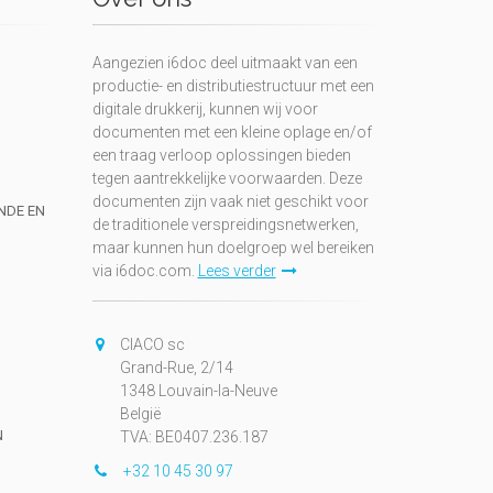
Aangezien i6doc deel uitmaakt van een
productie- en distributiestructuur met een
digitale drukkerij, kunnen wij voor
documenten met een kleine oplage en/of
een traag verloop oplossingen bieden
tegen aantrekkelijke voorwaarden. Deze
documenten zijn vaak niet geschikt voor
UNDE EN
de traditionele verspreidingsnetwerken,
maar kunnen hun doelgroep wel bereiken
via i6doc.com.
Lees verder
CIACO sc
Grand-Rue, 2/14
1348 Louvain-la-Neuve
België
N
TVA: BE0407.236.187
+32 10 45 30 97