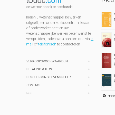
de wetenshappelijke boekhandel
Indien u wetenschappelijke werken
uitgeeft, een onderzoekscentrum, leraar
of onderzoeker bent en uw
wetenschappelijke werken beter wenst te
verspreiden, raden we u aan om ons via
e-
mail
of
telefonisch
te contacteren
VERKOOPSVOORWAARDEN
BETALING & BTW
BESCHERMING LEVENSSFEER
CONTACT
RSS
meer 