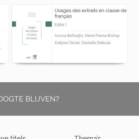
Usages des extraits en classe de
français
Editie 1
Anissa Belhadjin, Marie-France Bishop
Evelyne Clavier, Graziella Deleuze
p
OOGTE BLIJVEN?
e titels
Thema’s