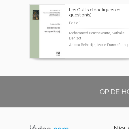
Les Outils didactiques en
question(s)
Editie 1
Mohammed Bouchekourte, Nathalie
Denizot
Anissa Belhadjin, Marie-France Bisho
OP DE H
Nieuw