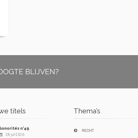
OOGTE BLIJVEN?
e titels
Thema’s
Sonorités n°49
RECHT
28-jul-2026