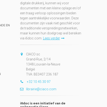
digitale drukkerij, kunnen wij voor
documenten met een kleine oplage en/of
een traag verloop oplossingen bieden
tegen aantrekkelijke voorwaarden. Deze
documenten zijn vaak niet geschikt voor
UNDE EN
de traditionele verspreidingsnetwerken,
maar kunnen hun doelgroep wel bereiken
via i6doc.com.
Lees verder
CIACO sc
Grand-Rue, 2/14
1348 Louvain-la-Neuve
België
N
TVA: BE0407.236.187
+32 10 45 30 97
librairie@ciaco.com
i6doc is een initiatief van de
coöperatie Ciaco