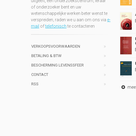
uitgeeft, een onderzoekscentrum, leraar
of onderzoeker bent en uw
wetenschappelijke werken beter wenst te
verspreiden, raden we u aan om ons via
e-
mail
of
telefonisch
te contacteren
VERKOOPSVOORWAARDEN
BETALING & BTW
BESCHERMING LEVENSSFEER
CONTACT
RSS
meer 