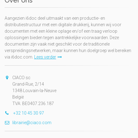
Over ons
Aangezien i6doc deel uitmaakt van een productie- en
distributiestructuur met een digitale drukkerij, kunnen wij voor
documenten met een kleine oplage en/of een traag verloop
oplossingen bieden tegen aantrekkelijke voorwaarden. Deze
documenten zijn vaak niet geschikt voor de traditionele
verspreidingsnetwerken, maar kunnen hun doelgroep wel bereiken
via i6doc.com.
Lees verder
CIACO sc
Grand-Rue, 2/14
1348 Louvain-la-Neuve
België
TVA: BE0407.236.187
+32 10 45 30 97
librairie@ciaco.com