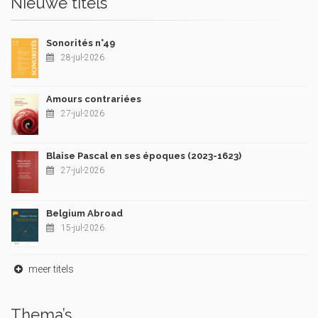
Nieuwe titels
Sonorités n°49
28-jul-2026
Amours contrariées
27-jul-2026
Blaise Pascal en ses époques (2023-1623)
27-jul-2026
Belgium Abroad
15-jul-2026
meer titels
Thema’s