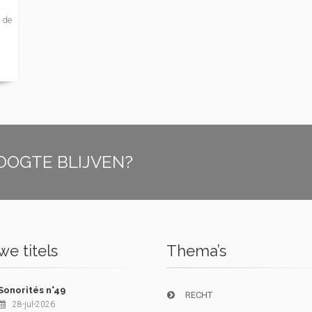
s de
OOGTE BLIJVEN?
e titels
Thema’s
Sonorités n°49
RECHT
28-jul-2026