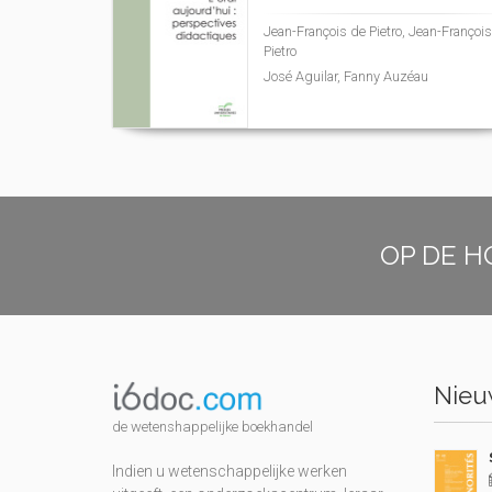
Jean-François de Pietro, Jean-Françoi
Pietro
José Aguilar, Fanny Auzéau
OP DE H
Nieuw
de wetenshappelijke boekhandel
Indien u wetenschappelijke werken