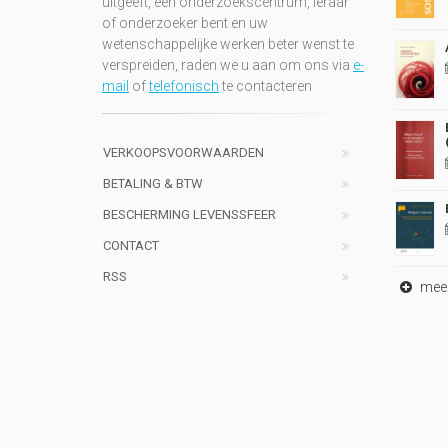
uitgeeft, een onderzoekscentrum, leraar
of onderzoeker bent en uw
wetenschappelijke werken beter wenst te
verspreiden, raden we u aan om ons via
e-
mail
of
telefonisch
te contacteren
VERKOOPSVOORWAARDEN
BETALING & BTW
BESCHERMING LEVENSSFEER
CONTACT
RSS
meer 