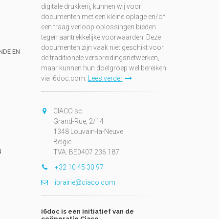
digitale drukkerij, kunnen wij voor
documenten met een kleine oplage en/of
een traag verloop oplossingen bieden
tegen aantrekkelijke voorwaarden. Deze
documenten zijn vaak niet geschikt voor
UNDE EN
de traditionele verspreidingsnetwerken,
maar kunnen hun doelgroep wel bereiken
via i6doc.com.
Lees verder
CIACO sc
Grand-Rue, 2/14
1348 Louvain-la-Neuve
België
N
TVA: BE0407.236.187
+32 10 45 30 97
librairie@ciaco.com
i6doc is een initiatief van de
coöperatie Ciaco