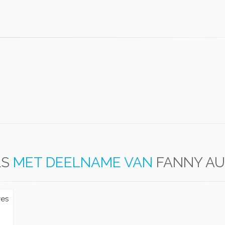
LS
MET DEELNAME VAN
FANNY A
ves