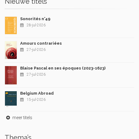
Nieuwe titels
Sonorités n°49
28-jul-2026
Amours contrariées
27-jul-2026
Blaise Pascal en ses époques (2023-1623)
27-jul-2026
Belgium Abroad
15-jul-2026
meer titels
Thema’s