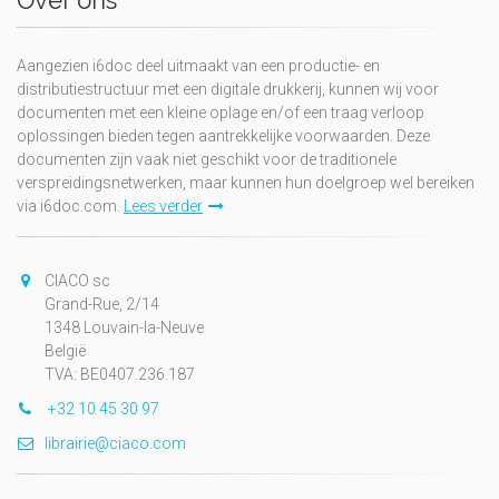
Over ons
Aangezien i6doc deel uitmaakt van een productie- en
distributiestructuur met een digitale drukkerij, kunnen wij voor
documenten met een kleine oplage en/of een traag verloop
oplossingen bieden tegen aantrekkelijke voorwaarden. Deze
documenten zijn vaak niet geschikt voor de traditionele
verspreidingsnetwerken, maar kunnen hun doelgroep wel bereiken
via i6doc.com.
Lees verder
CIACO sc
Grand-Rue, 2/14
1348 Louvain-la-Neuve
België
TVA: BE0407.236.187
+32 10 45 30 97
librairie@ciaco.com