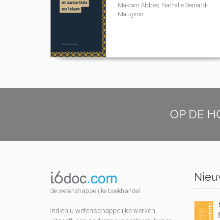
Makram Abbès, Nathalie Bernard-
Maugiron
OP DE H
Nieuw
de wetenshappelijke boekhandel
Indien u wetenschappelijke werken