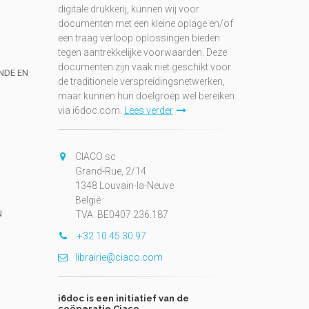
digitale drukkerij, kunnen wij voor
documenten met een kleine oplage en/of
een traag verloop oplossingen bieden
tegen aantrekkelijke voorwaarden. Deze
documenten zijn vaak niet geschikt voor
UNDE EN
de traditionele verspreidingsnetwerken,
maar kunnen hun doelgroep wel bereiken
via i6doc.com.
Lees verder
CIACO sc
Grand-Rue, 2/14
1348 Louvain-la-Neuve
België
N
TVA: BE0407.236.187
+32 10 45 30 97
librairie@ciaco.com
i6doc is een initiatief van de
coöperatie Ciaco