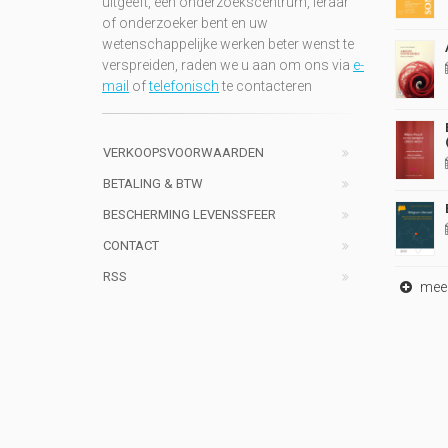
uitgeeft, een onderzoekscentrum, leraar
of onderzoeker bent en uw
wetenschappelijke werken beter wenst te
verspreiden, raden we u aan om ons via
e-
mail
of
telefonisch
te contacteren
VERKOOPSVOORWAARDEN
BETALING & BTW
BESCHERMING LEVENSSFEER
CONTACT
RSS
meer 