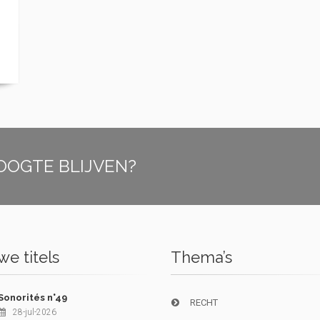
OOGTE BLIJVEN?
e titels
Thema’s
Sonorités n°49
RECHT
28-jul-2026