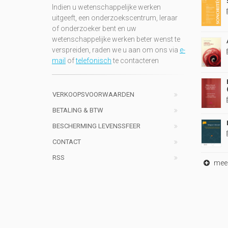
Indien u wetenschappelijke werken
uitgeeft, een onderzoekscentrum, leraar
of onderzoeker bent en uw
wetenschappelijke werken beter wenst te
verspreiden, raden we u aan om ons via
e-
mail
of
telefonisch
te contacteren
VERKOOPSVOORWAARDEN
BETALING & BTW
BESCHERMING LEVENSSFEER
CONTACT
RSS
meer 