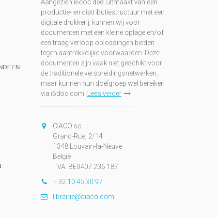
Aangezien i6doc deel uitmaakt van een
productie- en distributiestructuur met een
digitale drukkerij, kunnen wij voor
documenten met een kleine oplage en/of
een traag verloop oplossingen bieden
tegen aantrekkelijke voorwaarden. Deze
documenten zijn vaak niet geschikt voor
UNDE EN
de traditionele verspreidingsnetwerken,
maar kunnen hun doelgroep wel bereiken
via i6doc.com.
Lees verder
CIACO sc
Grand-Rue, 2/14
1348 Louvain-la-Neuve
België
N
TVA: BE0407.236.187
+32 10 45 30 97
librairie@ciaco.com