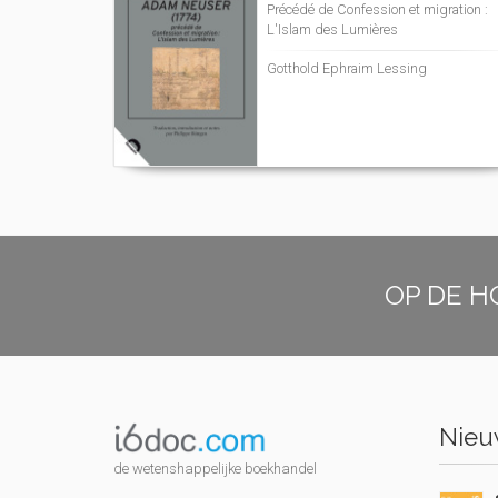
Précédé de Confession et migration :
L'Islam des Lumières
Gotthold Ephraim Lessing
OP DE H
Nieuw
de wetenshappelijke boekhandel