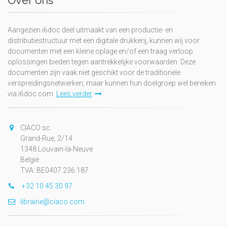
Over ons
Aangezien i6doc deel uitmaakt van een productie- en
distributiestructuur met een digitale drukkerij, kunnen wij voor
documenten met een kleine oplage en/of een traag verloop
oplossingen bieden tegen aantrekkelijke voorwaarden. Deze
documenten zijn vaak niet geschikt voor de traditionele
verspreidingsnetwerken, maar kunnen hun doelgroep wel bereiken
via i6doc.com.
Lees verder
CIACO sc
Grand-Rue, 2/14
1348 Louvain-la-Neuve
België
TVA: BE0407.236.187
+32 10 45 30 97
librairie@ciaco.com