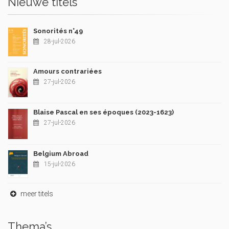
Nieuwe titels
Sonorités n°49
28-jul-2026
Amours contrariées
27-jul-2026
Blaise Pascal en ses époques (2023-1623)
27-jul-2026
Belgium Abroad
15-jul-2026
meer titels
Thema’s