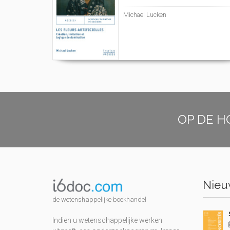
Michael Lucken
OP DE H
Nieuw
de wetenshappelijke boekhandel
Indien u wetenschappelijke werken