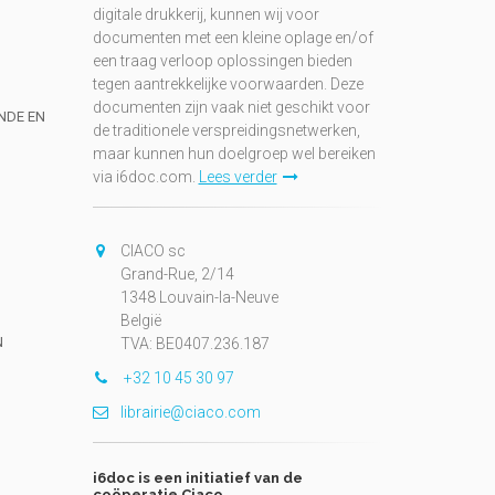
digitale drukkerij, kunnen wij voor
documenten met een kleine oplage en/of
een traag verloop oplossingen bieden
tegen aantrekkelijke voorwaarden. Deze
documenten zijn vaak niet geschikt voor
UNDE EN
de traditionele verspreidingsnetwerken,
maar kunnen hun doelgroep wel bereiken
via i6doc.com.
Lees verder
CIACO sc
Grand-Rue, 2/14
1348 Louvain-la-Neuve
België
N
TVA: BE0407.236.187
+32 10 45 30 97
librairie@ciaco.com
i6doc is een initiatief van de
coöperatie Ciaco