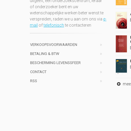
uitgeeft, een onderzoekscentrum, leraar
of onderzoeker bent en uw
wetenschappelijke werken beter wenst te
verspreiden, raden we u aan om ons via
e-
mail
of
telefonisch
te contacteren
VERKOOPSVOORWAARDEN
BETALING & BTW
BESCHERMING LEVENSSFEER
CONTACT
RSS
meer 