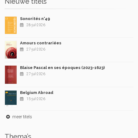
Nieuwe titels
Sonorités n°49
28-jul-2026
Amours contrariées
27-jul-2026
Blaise Pascal en ses époques (2023-1623)
27-jul-2026
Belgium Abroad
15-jul-2026
meer titels
Thema’s