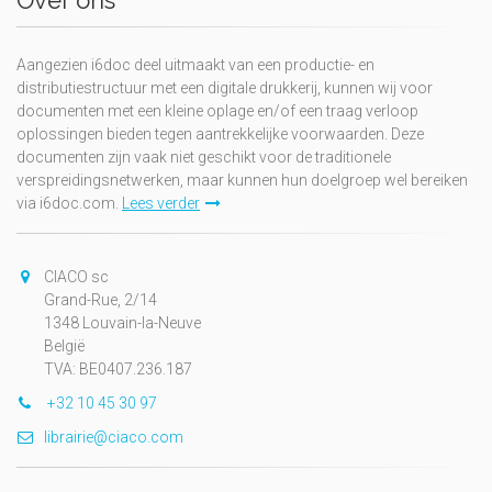
Over ons
Aangezien i6doc deel uitmaakt van een productie- en
distributiestructuur met een digitale drukkerij, kunnen wij voor
documenten met een kleine oplage en/of een traag verloop
oplossingen bieden tegen aantrekkelijke voorwaarden. Deze
documenten zijn vaak niet geschikt voor de traditionele
verspreidingsnetwerken, maar kunnen hun doelgroep wel bereiken
via i6doc.com.
Lees verder
CIACO sc
Grand-Rue, 2/14
1348 Louvain-la-Neuve
België
TVA: BE0407.236.187
+32 10 45 30 97
librairie@ciaco.com