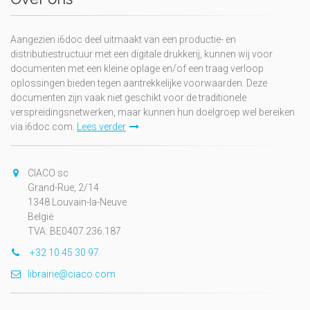
Aangezien i6doc deel uitmaakt van een productie- en
distributiestructuur met een digitale drukkerij, kunnen wij voor
documenten met een kleine oplage en/of een traag verloop
oplossingen bieden tegen aantrekkelijke voorwaarden. Deze
documenten zijn vaak niet geschikt voor de traditionele
verspreidingsnetwerken, maar kunnen hun doelgroep wel bereiken
via i6doc.com.
Lees verder
CIACO sc
Grand-Rue, 2/14
1348 Louvain-la-Neuve
België
TVA: BE0407.236.187
+32 10 45 30 97
librairie@ciaco.com