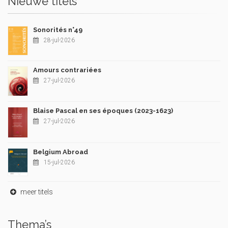
Nieuwe titels
Sonorités n°49
28-jul-2026
Amours contrariées
27-jul-2026
Blaise Pascal en ses époques (2023-1623)
27-jul-2026
Belgium Abroad
15-jul-2026
meer titels
Thema’s