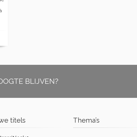
à
OOGTE BLIJVEN?
e titels
Thema’s