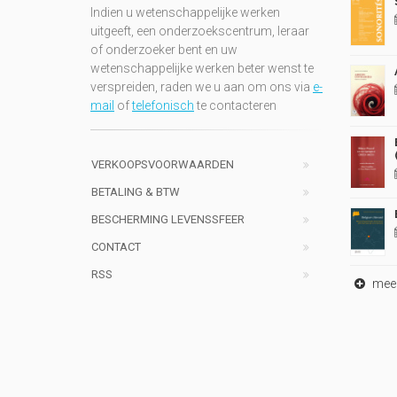
Indien u wetenschappelijke werken
uitgeeft, een onderzoekscentrum, leraar
of onderzoeker bent en uw
wetenschappelijke werken beter wenst te
verspreiden, raden we u aan om ons via
e-
mail
of
telefonisch
te contacteren
VERKOOPSVOORWAARDEN
BETALING & BTW
BESCHERMING LEVENSSFEER
CONTACT
RSS
meer 