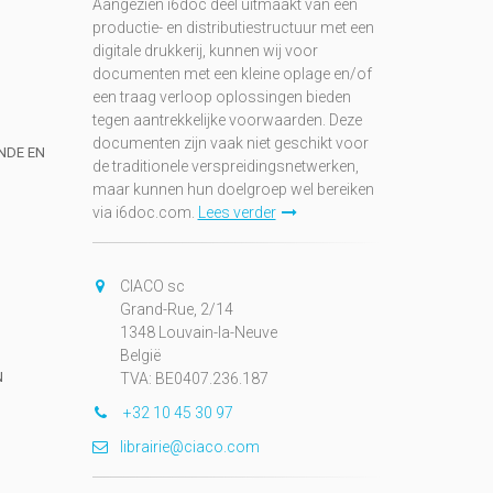
Aangezien i6doc deel uitmaakt van een
productie- en distributiestructuur met een
digitale drukkerij, kunnen wij voor
documenten met een kleine oplage en/of
een traag verloop oplossingen bieden
tegen aantrekkelijke voorwaarden. Deze
documenten zijn vaak niet geschikt voor
UNDE EN
de traditionele verspreidingsnetwerken,
maar kunnen hun doelgroep wel bereiken
via i6doc.com.
Lees verder
CIACO sc
Grand-Rue, 2/14
1348 Louvain-la-Neuve
België
N
TVA: BE0407.236.187
+32 10 45 30 97
librairie@ciaco.com