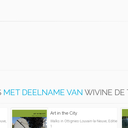
S
MET DEELNAME VAN
WIVINE DE
Art in the City
uve,
Walks in Ottignies-Louvain-la-Neuve, Editie
1