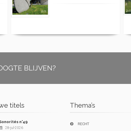
OOGTE BLIJVEN?
e titels
Thema’s
Sonorités n°49
RECHT
28-jul-2026