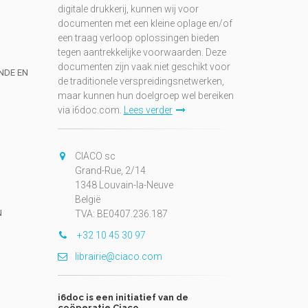
digitale drukkerij, kunnen wij voor
documenten met een kleine oplage en/of
een traag verloop oplossingen bieden
tegen aantrekkelijke voorwaarden. Deze
documenten zijn vaak niet geschikt voor
UNDE EN
de traditionele verspreidingsnetwerken,
maar kunnen hun doelgroep wel bereiken
via i6doc.com.
Lees verder
CIACO sc
Grand-Rue, 2/14
1348 Louvain-la-Neuve
België
N
TVA: BE0407.236.187
+32 10 45 30 97
librairie@ciaco.com
i6doc is een initiatief van de
coöperatie Ciaco