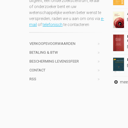
uitgeeft, een onderzoekscentrum, leraar
of onderzoeker bent en uw
wetenschappelijke werken beter wenst te
verspreiden, raden we u aan om ons via
e-
mail
of
telefonisch
te contacteren
VERKOOPSVOORWAARDEN
BETALING & BTW
BESCHERMING LEVENSSFEER
CONTACT
RSS
meer 