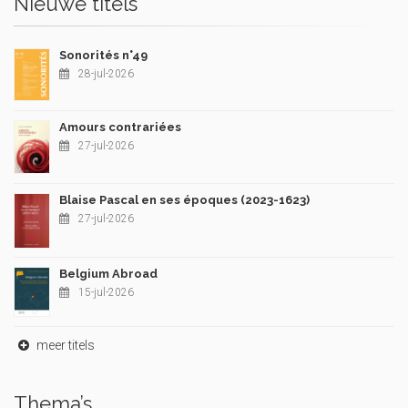
Nieuwe titels
Sonorités n°49
28-jul-2026
Amours contrariées
27-jul-2026
Blaise Pascal en ses époques (2023-1623)
27-jul-2026
Belgium Abroad
15-jul-2026
meer titels
Thema’s