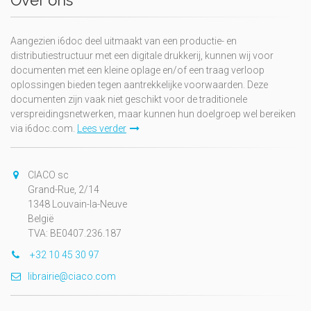
Over ons
Aangezien i6doc deel uitmaakt van een productie- en
distributiestructuur met een digitale drukkerij, kunnen wij voor
documenten met een kleine oplage en/of een traag verloop
oplossingen bieden tegen aantrekkelijke voorwaarden. Deze
documenten zijn vaak niet geschikt voor de traditionele
verspreidingsnetwerken, maar kunnen hun doelgroep wel bereiken
via i6doc.com.
Lees verder
CIACO sc
Grand-Rue, 2/14
1348 Louvain-la-Neuve
België
TVA: BE0407.236.187
+32 10 45 30 97
librairie@ciaco.com