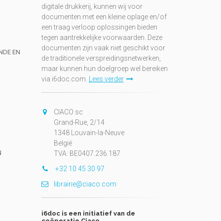
digitale drukkerij, kunnen wij voor
documenten met een kleine oplage en/of
een traag verloop oplossingen bieden
tegen aantrekkelijke voorwaarden. Deze
documenten zijn vaak niet geschikt voor
UNDE EN
de traditionele verspreidingsnetwerken,
maar kunnen hun doelgroep wel bereiken
via i6doc.com.
Lees verder
CIACO sc
Grand-Rue, 2/14
1348 Louvain-la-Neuve
België
N
TVA: BE0407.236.187
+32 10 45 30 97
librairie@ciaco.com
i6doc is een initiatief van de
coöperatie Ciaco