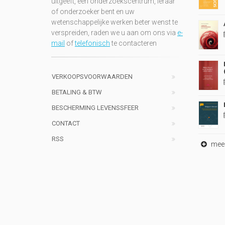
uitgeeft, een onderzoekscentrum, leraar
of onderzoeker bent en uw
wetenschappelijke werken beter wenst te
verspreiden, raden we u aan om ons via
e-
mail
of
telefonisch
te contacteren
VERKOOPSVOORWAARDEN
BETALING & BTW
BESCHERMING LEVENSSFEER
CONTACT
RSS
meer 