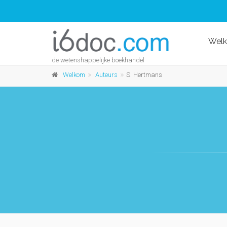
Wel
de wetenshappelijke boekhandel
Welkom
Auteurs
S. Hertmans