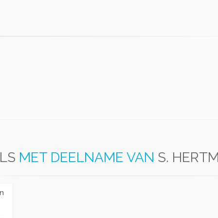
ELS
MET DEELNAME VAN
S. HERT
en