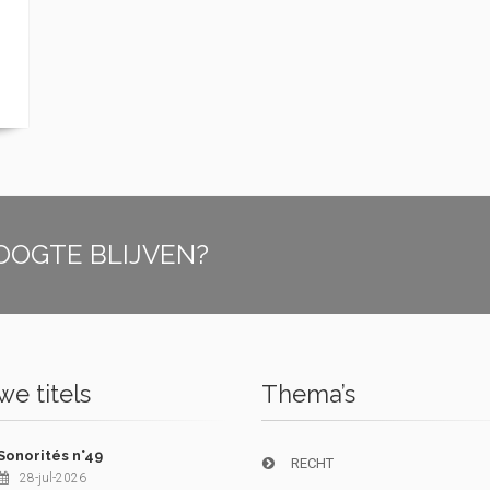
OOGTE BLIJVEN?
e titels
Thema’s
Sonorités n°49
RECHT
28-jul-2026