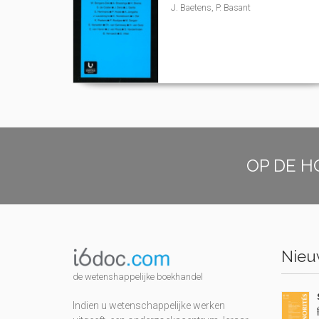
J. Baetens, P. Basant
OP DE H
Nieuw
de wetenshappelijke boekhandel
Indien u wetenschappelijke werken