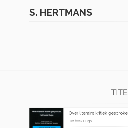
S. HERTMANS
TIT
Over literaire kritiek gesprok
Het boek Hugo