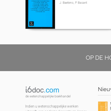
J. Baetens, P. Basant
OP DE H
Nieuw
de wetenshappelijke boekhandel
Indien u wetenschappelijke werken