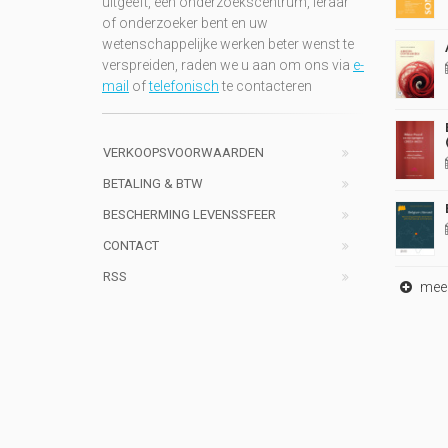
uitgeeft, een onderzoekscentrum, leraar
of onderzoeker bent en uw
wetenschappelijke werken beter wenst te
verspreiden, raden we u aan om ons via
e-
mail
of
telefonisch
te contacteren
VERKOOPSVOORWAARDEN
BETALING & BTW
BESCHERMING LEVENSSFEER
CONTACT
RSS
meer 