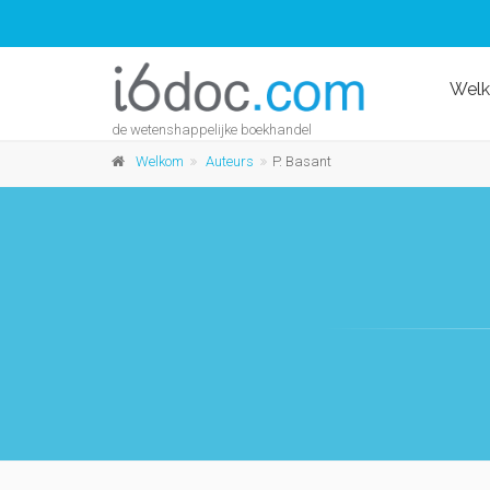
Wel
de wetenshappelijke boekhandel
Welkom
Auteurs
P. Basant