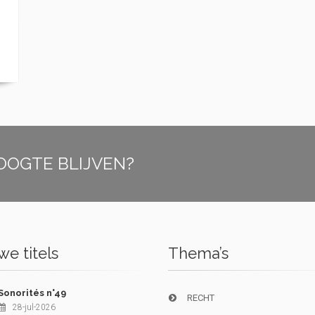
OOGTE BLIJVEN?
e titels
Thema’s
Sonorités n°49
RECHT
28-jul-2026