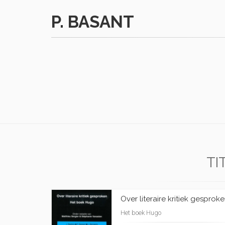
P. BASANT
TI
Over literaire kritiek gesprok
Het boek Hugo