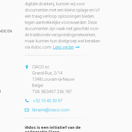
digitale drukkerij, kunnen wij voor
documenten met een kleine oplage en/of
een traag verloop oplossingen bieden
tegen aantrekkelijke voorwaarden. Deze
documenten zijn vaak niet geschikt voor
UNDE EN
de traditionele verspreidingsnetwerken,
maar kunnen hun doelgroep wel bereiken
via i6doc.com.
Lees verder
CIACO sc
Grand-Rue, 2/14
1348 Louvain-la-Neuve
België
N
TVA: BE0407.236.187
+32 10 45 30 97
librairie@ciaco.com
i6doc is een initiatief van de
coöperatie Ciaco