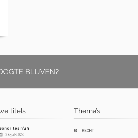
OOGTE BLIJVEN?
e titels
Thema’s
Sonorités n°49
RECHT
28-jul-2026