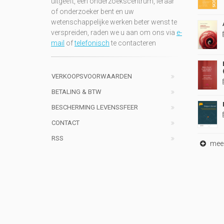
uitgeeft, een onderzoekscentrum, leraar
of onderzoeker bent en uw
wetenschappelijke werken beter wenst te
verspreiden, raden we u aan om ons via
e-
mail
of
telefonisch
te contacteren
VERKOOPSVOORWAARDEN
BETALING & BTW
BESCHERMING LEVENSSFEER
CONTACT
RSS
meer 