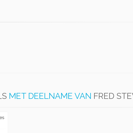
LS
MET DEELNAME VAN
FRED ST
les