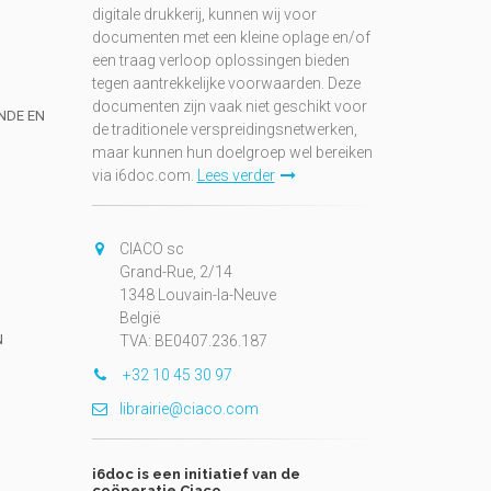
digitale drukkerij, kunnen wij voor
documenten met een kleine oplage en/of
een traag verloop oplossingen bieden
tegen aantrekkelijke voorwaarden. Deze
documenten zijn vaak niet geschikt voor
UNDE EN
de traditionele verspreidingsnetwerken,
maar kunnen hun doelgroep wel bereiken
via i6doc.com.
Lees verder
CIACO sc
Grand-Rue, 2/14
1348 Louvain-la-Neuve
België
N
TVA: BE0407.236.187
+32 10 45 30 97
librairie@ciaco.com
i6doc is een initiatief van de
coöperatie Ciaco