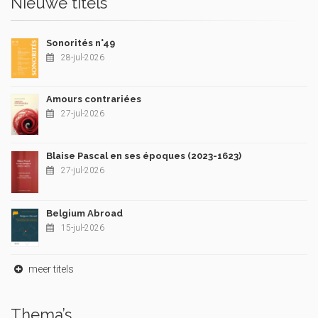
Nieuwe titels
Sonorités n°49
28-jul-2026
Amours contrariées
27-jul-2026
Blaise Pascal en ses époques (2023-1623)
27-jul-2026
Belgium Abroad
15-jul-2026
meer titels
Thema’s