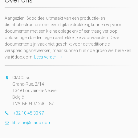
Over ons
Aangezien i6doc deel uitmaakt van een productie- en
distributiestructuur met een digitale drukkerij, kunnen wij voor
documenten met een kleine oplage en/of een traag verloop
oplossingen bieden tegen aantrekkelijke voorwaarden. Deze
documenten zijn vaak niet geschikt voor de traditionele
verspreidingsnetwerken, maar kunnen hun doelgroep wel bereiken
via i6doc.com.
Lees verder
CIACO sc
Grand-Rue, 2/14
1348 Louvain-la-Neuve
België
TVA: BE0407.236.187
+32 10 45 30 97
librairie@ciaco.com