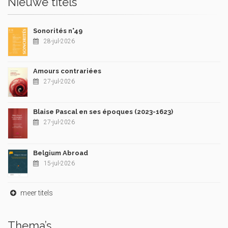
Nieuwe titels
Sonorités n°49
28-jul-2026
Amours contrariées
27-jul-2026
Blaise Pascal en ses époques (2023-1623)
27-jul-2026
Belgium Abroad
15-jul-2026
meer titels
Thema’s