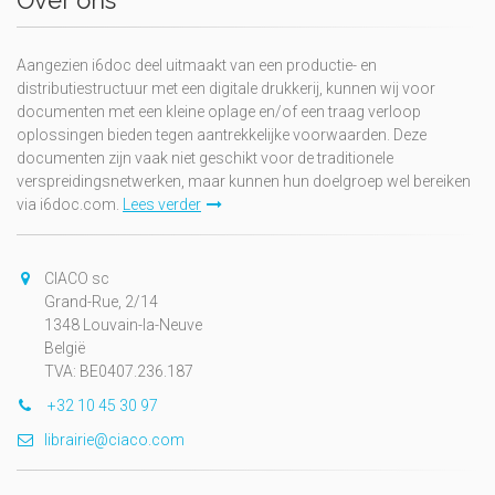
Over ons
Aangezien i6doc deel uitmaakt van een productie- en
distributiestructuur met een digitale drukkerij, kunnen wij voor
documenten met een kleine oplage en/of een traag verloop
oplossingen bieden tegen aantrekkelijke voorwaarden. Deze
documenten zijn vaak niet geschikt voor de traditionele
verspreidingsnetwerken, maar kunnen hun doelgroep wel bereiken
via i6doc.com.
Lees verder
CIACO sc
Grand-Rue, 2/14
1348 Louvain-la-Neuve
België
TVA: BE0407.236.187
+32 10 45 30 97
librairie@ciaco.com