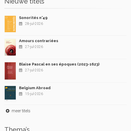
Nieuwe titels
Sonorités n°49
28-jul-2026
Amours contrariées
27-jul-2026
Blaise Pascal en ses époques (2023-1623)
27-jul-2026
Belgium Abroad
15-jul-2026
meer titels
Thema’s