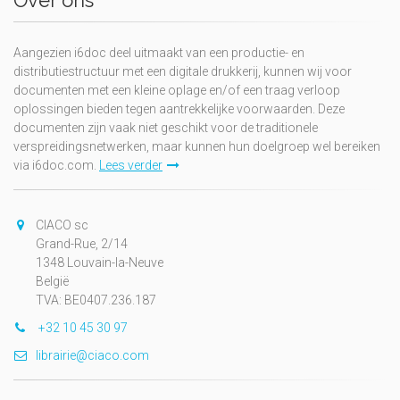
Over ons
Aangezien i6doc deel uitmaakt van een productie- en
distributiestructuur met een digitale drukkerij, kunnen wij voor
documenten met een kleine oplage en/of een traag verloop
oplossingen bieden tegen aantrekkelijke voorwaarden. Deze
documenten zijn vaak niet geschikt voor de traditionele
verspreidingsnetwerken, maar kunnen hun doelgroep wel bereiken
via i6doc.com.
Lees verder
CIACO sc
Grand-Rue, 2/14
1348 Louvain-la-Neuve
België
TVA: BE0407.236.187
+32 10 45 30 97
librairie@ciaco.com