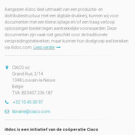
Aangezien i6doc deel uitmaakt van een productie- en
distributiestructuur met een digitale drukkerij, kunnen wij voor
documenten met een kleine oplage en/of een traag verloop
oplossingen bieden tegen aantrekkelijke voorwaarden. Deze
documenten zijn vaak niet geschikt voor de traditionele
verspreidingsnetwerken, maar kunnen hun doelgroep wel bereiken
via i6doc.com.
Lees verder
CIACO sc
Grand-Rue, 2/14
1348 Louvain-la-Neuve
België
TVA: BE0407.236.187
+32 10 45 30 97
librairie@ciaco.com
i6doc is een initiatief van de coöperatie Ciaco