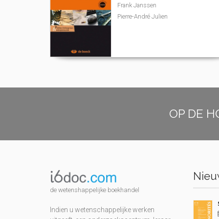
Frank Janssen
Pierre-André Julien
OP DE H
Nieuw
de wetenshappelijke boekhandel
Indien u wetenschappelijke werken