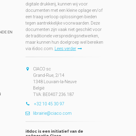
digitale drukkerij, kunnen wij voor
documenten met een kleine oplage en/of
een traag verloop oplossingen bieden
tegen aantrekkelijke voorwaarden. Deze
documenten zijn vaak niet geschikt voor
UNDE EN
de traditionele verspreidingsnetwerken,
maar kunnen hun doelgroep wel bereiken
via i6doc.com.
Lees verder
CIACO sc
Grand-Rue, 2/14
1348 Louvain-la-Neuve
België
N
TVA: BE0407.236.187
+32 10 45 30 97
librairie@ciaco.com
i6doc is een initiatief van de
coöperatie Ciaco