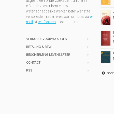
uitgeeft, een onderzoekscentrum, leraar
of onderzoeker bent en uw
wetenschappelijke werken beter wenst te
verspreiden, raden we u aan om ons via
e-
mail
of
telefonisch
te contacteren
VERKOOPSVOORWAARDEN
BETALING & BTW
BESCHERMING LEVENSSFEER
CONTACT
RSS
meer 