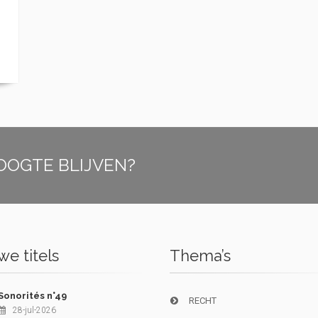
OOGTE BLIJVEN?
e titels
Thema’s
Sonorités n°49
RECHT
28-jul-2026