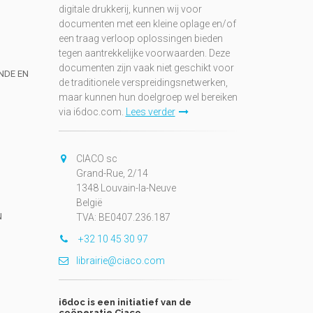
digitale drukkerij, kunnen wij voor
documenten met een kleine oplage en/of
een traag verloop oplossingen bieden
tegen aantrekkelijke voorwaarden. Deze
documenten zijn vaak niet geschikt voor
UNDE EN
de traditionele verspreidingsnetwerken,
maar kunnen hun doelgroep wel bereiken
via i6doc.com.
Lees verder
CIACO sc
Grand-Rue, 2/14
1348 Louvain-la-Neuve
België
N
TVA: BE0407.236.187
+32 10 45 30 97
librairie@ciaco.com
i6doc is een initiatief van de
coöperatie Ciaco