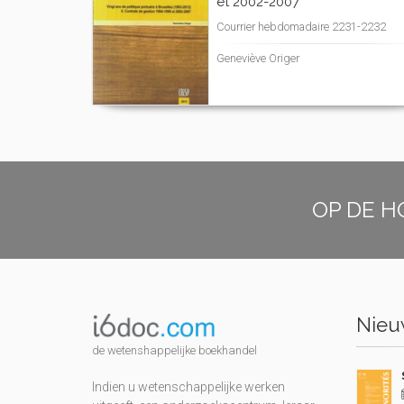
et 2002-2007
Courrier hebdomadaire 2231-2232
Geneviève Origer
OP DE H
Nieuw
de wetenshappelijke boekhandel
Indien u wetenschappelijke werken