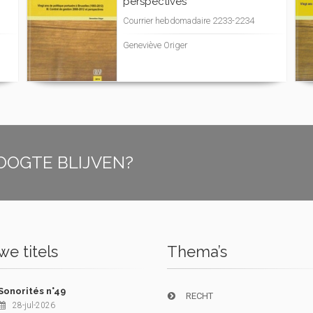
perspectives
Courrier hebdomadaire 2233-2234
Geneviève Origer
OOGTE BLIJVEN?
e titels
Thema’s
Sonorités n°49
RECHT
28-jul-2026