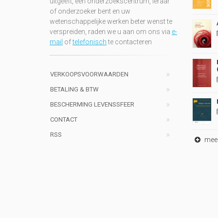
uitgeeft, een onderzoekscentrum, leraar
of onderzoeker bent en uw
wetenschappelijke werken beter wenst te
verspreiden, raden we u aan om ons via
e-
mail
of
telefonisch
te contacteren
VERKOOPSVOORWAARDEN
BETALING & BTW
BESCHERMING LEVENSSFEER
CONTACT
RSS
meer 