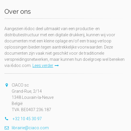
Over ons
Aangezien i6doc deel uitmaakt van een productie- en
distributiestructuur met een digitale drukkerij, kunnen wij voor
documenten met een kleine oplage en/of een traag verloop
oplossingen bieden tegen aantrekkelijke voorwaarden. Deze
documenten zijn vaak niet geschikt voor de traditionele
verspreidingsnetwerken, maar kunnen hun doelgroep wel bereiken
via i6doc.com.
Lees verder
CIACO sc
Grand-Rue, 2/14
1348 Louvain-la-Neuve
België
TVA: BE0407.236.187
+32 10 45 30 97
librairie@ciaco.com