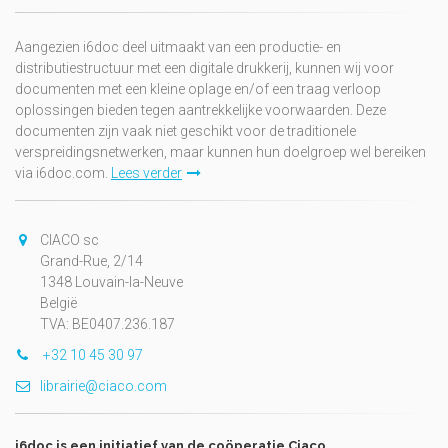
Aangezien i6doc deel uitmaakt van een productie- en
distributiestructuur met een digitale drukkerij, kunnen wij voor
documenten met een kleine oplage en/of een traag verloop
oplossingen bieden tegen aantrekkelijke voorwaarden. Deze
documenten zijn vaak niet geschikt voor de traditionele
verspreidingsnetwerken, maar kunnen hun doelgroep wel bereiken
via i6doc.com.
Lees verder
CIACO sc
Grand-Rue, 2/14
1348 Louvain-la-Neuve
België
TVA: BE0407.236.187
+32 10 45 30 97
librairie@ciaco.com
i6doc is een initiatief van de coöperatie Ciaco