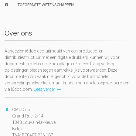
TOEGEPASTE WETENSCHAPPEN
Over ons
Aangezien i6doc deel uitmaakt van een productie- en
distributiestructuur met een digitale drukkerij, kunnen wij voor
documenten met een kleine oplage en/of een traag verloop
oplossingen bieden tegen aantrekkelijke voorwaarden. Deze
documenten zijn vaak niet geschikt voor de traditionele
verspreidingsnetwerken, maar kunnen hun doelgroep wel bereiken
via i6doc.com.
Lees verder
CIACO sc
Grand-Rue, 2/14
1348 Louvain-la-Neuve
België
TVA: BE0407.236.187