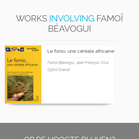
WORKS
INVOLVING
FAMOÏ
BÉAVOGUI
Le fonio, une céréale africaine
Famoï Béavogui, Jean-François Cruz
Djibril Dramé