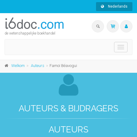
Nederlands
de wetenshappelijke boekhandel
Toggle
navigati
Welkom
Auteurs
Famoï Béavogui
AUTEURS & BIJDRAGERS
AUTEURS