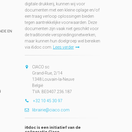
digitale drukkerij, kunnen wij voor
documenten met een kleine oplage en/of
een traag verloop oplossingen bieden
tegen aantrekkelijke voorwaarden. Deze
documenten zijn vaak niet geschikt voor
UNDE EN
de traditionele verspreidingsnetwerken,
maar kunnen hun doelgroep wel bereiken
via i6doc.com.
Lees verder
CIACO sc
Grand-Rue, 2/14
1348 Louvain-la-Neuve
België
N
TVA: BE0407.236.187
+32 10 45 30 97
librairie@ciaco.com
i6doc is een initiatief van de
coöperatie Ciaco