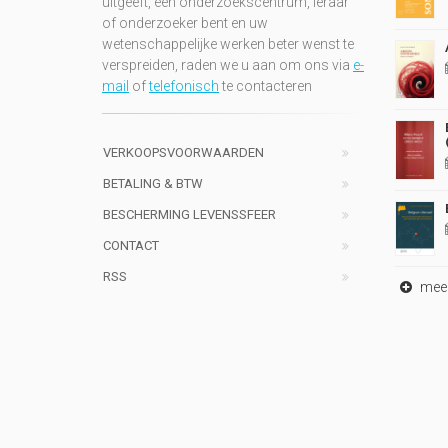
uitgeeft, een onderzoekscentrum, leraar
of onderzoeker bent en uw
wetenschappelijke werken beter wenst te
verspreiden, raden we u aan om ons via
e-
mail
of
telefonisch
te contacteren
VERKOOPSVOORWAARDEN
BETALING & BTW
BESCHERMING LEVENSSFEER
CONTACT
RSS
meer 