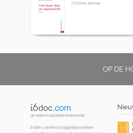
Christine Jeanney
OP DE H
Nieuw
de wetenshappelijke boekhandel
Indien u wetenschappelijke werken