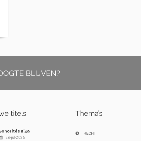
OOGTE BLIJVEN?
e titels
Thema’s
Sonorités n°49
RECHT
28-jul-2026