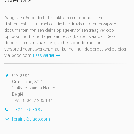
Over ons
Aangezien i6doc deel uitmaakt van een productie- en
distributiestructuur met een digitale drukkerij, kunnen wij voor
documenten met een kleine oplage en/of een traag verloop
oplossingen bieden tegen aantrekkelijke voorwaarden. Deze
documenten zijn vaak niet geschikt voor de traditionele
verspreidingsnetwerken, maar kunnen hun doelgroep wel bereiken
via i6doc.com.
Lees verder
CIACO sc
Grand-Rue, 2/14
1348 Louvain-la-Neuve
België
TVA: BE0407.236.187
+32 10 45 30 97
librairie@ciaco.com