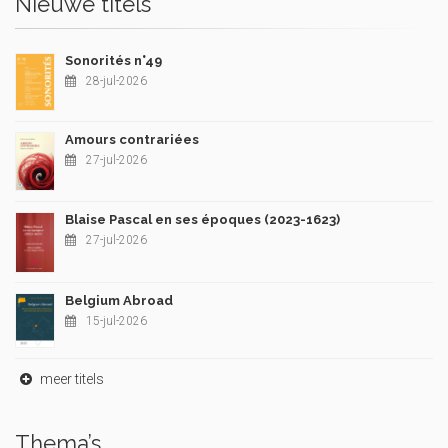
Nieuwe titels
Sonorités n°49
28-jul-2026
Amours contrariées
27-jul-2026
Blaise Pascal en ses époques (2023-1623)
27-jul-2026
Belgium Abroad
15-jul-2026
meer titels
Thema’s