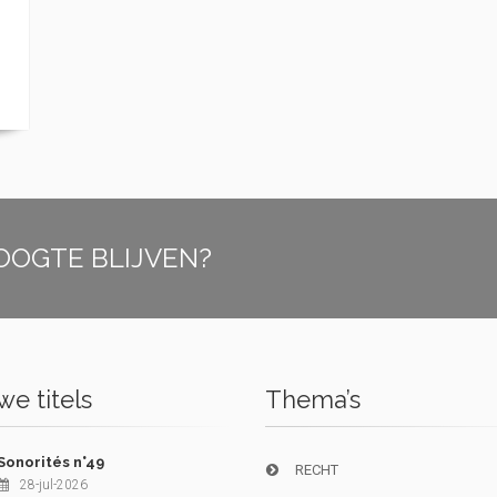
OOGTE BLIJVEN?
e titels
Thema’s
Sonorités n°49
RECHT
28-jul-2026