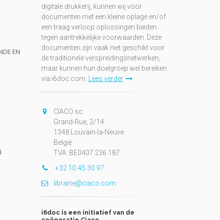
digitale drukkerij, kunnen wij voor
documenten met een kleine oplage en/of
een traag verloop oplossingen bieden
tegen aantrekkelijke voorwaarden. Deze
documenten zijn vaak niet geschikt voor
UNDE EN
de traditionele verspreidingsnetwerken,
maar kunnen hun doelgroep wel bereiken
via i6doc.com.
Lees verder
CIACO sc
Grand-Rue, 2/14
1348 Louvain-la-Neuve
België
N
TVA: BE0407.236.187
+32 10 45 30 97
librairie@ciaco.com
i6doc is een initiatief van de
coöperatie Ciaco