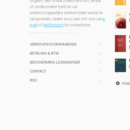
uitgeeft, een onderzoekscentrum, leraar
of onderzoeker bent en uw
wetenschappelijke werken beter wenst te
verspreiden, raden we u aan om ons via
e-
mail
of
telefonisch
te contacteren
VERKOOPSVOORWAARDEN
BETALING & BTW
BESCHERMING LEVENSSFEER
CONTACT
RSS
meer 