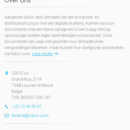
Over ons
Aangezien i6doc deel uitmaakt van een productie- en
distributiestructuur met een digitale drukkerij, kunnen wij voor
documenten met een kleine oplage en/of een traag verloop
oplossingen bieden tegen aantrekkelijke voorwaarden. Deze
documenten zijn vaak niet geschikt voor de traditionele
verspreidingsnetwerken, maar kunnen hun doelgroep wel bereiken
via i6doc.com.
Lees verder
CIACO sc
Grand-Rue, 2/14
1348 Louvain-la-Neuve
België
TVA: BE0407.236.187
+32 10 45 30 97
librairie@ciaco.com