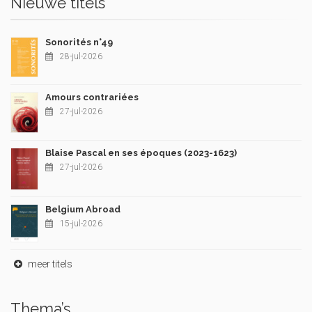
Nieuwe titels
Sonorités n°49
28-jul-2026
Amours contrariées
27-jul-2026
Blaise Pascal en ses époques (2023-1623)
27-jul-2026
Belgium Abroad
15-jul-2026
meer titels
Thema’s