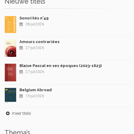
Nieuwe titels
Sonorités n°49
28-jul-2026
Amours contrariées
27-jul-2026
Blaise Pascal en ses époques (2023-1623)
27-jul-2026
Belgium Abroad
15-jul-2026
meer titels
Thema’s