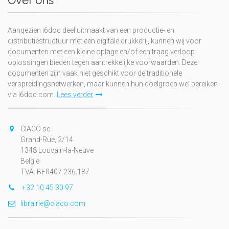
Over ons
Aangezien i6doc deel uitmaakt van een productie- en
distributiestructuur met een digitale drukkerij, kunnen wij voor
documenten met een kleine oplage en/of een traag verloop
oplossingen bieden tegen aantrekkelijke voorwaarden. Deze
documenten zijn vaak niet geschikt voor de traditionele
verspreidingsnetwerken, maar kunnen hun doelgroep wel bereiken
via i6doc.com.
Lees verder
CIACO sc
Grand-Rue, 2/14
1348 Louvain-la-Neuve
België
TVA: BE0407.236.187
+32 10 45 30 97
librairie@ciaco.com