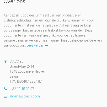
Over ons
Aangezien i6doc deel uitmaakt van een productie- en
distributiestructuur met een digitale drukkerij, kunnen wij voor
documenten met een kleine oplage en/of een traag verloop
oplossingen bieden tegen aantrekkelijke voorwaarden. Deze
documenten zijn vaak niet geschikt voor de traditionele
verspreidingsnetwerken, maar kunnen hun doelgroep wel bereiken
via i6doc.com.
Lees verder
CIACO sc
Grand-Rue, 2/14
1348 Louvain-la-Neuve
België
TVA: BE0407.236.187
+32 10 45 30 97
librairie@ciaco.com