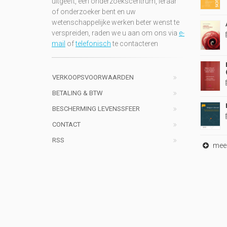
uitgeeft, een onderzoekscentrum, leraar
of onderzoeker bent en uw
wetenschappelijke werken beter wenst te
verspreiden, raden we u aan om ons via
e-
mail
of
telefonisch
te contacteren
VERKOOPSVOORWAARDEN
BETALING & BTW
BESCHERMING LEVENSSFEER
CONTACT
RSS
meer 