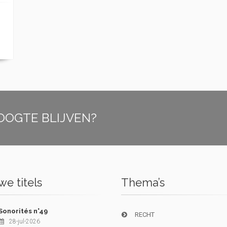
OOGTE BLIJVEN?
e titels
Thema’s
Sonorités n°49
RECHT
28-jul-2026