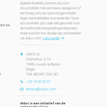
digitale drukkerij, kunnen wij voor
documenten met een kleine oplage en/of
een traag verloop oplossingen bieden
tegen aantrekkelijke voorwaarden. Deze
documenten zijn vaak niet geschikt voor
UNDE EN
de traditionele verspreidingsnetwerken,
maar kunnen hun doelgroep wel bereiken
via i6doc.com.
Lees verder
CIACO sc
Grand-Rue, 2/14
1348 Louvain-la-Neuve
België
N
TVA: BE0407.236.187
+32 10 45 30 97
librairie@ciaco.com
i6doc is een initiatief van de
coöperatie Ciaco