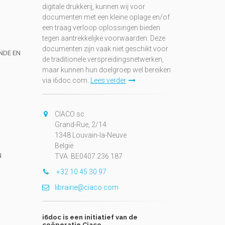
digitale drukkerij, kunnen wij voor
documenten met een kleine oplage en/of
een traag verloop oplossingen bieden
tegen aantrekkelijke voorwaarden. Deze
documenten zijn vaak niet geschikt voor
UNDE EN
de traditionele verspreidingsnetwerken,
maar kunnen hun doelgroep wel bereiken
via i6doc.com.
Lees verder
CIACO sc
Grand-Rue, 2/14
1348 Louvain-la-Neuve
België
N
TVA: BE0407.236.187
+32 10 45 30 97
librairie@ciaco.com
i6doc is een initiatief van de
coöperatie Ciaco