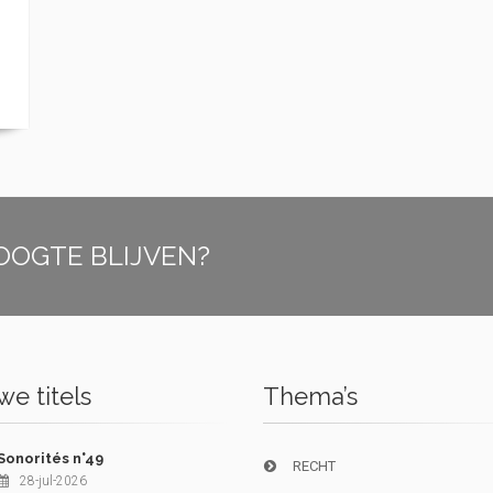
OOGTE BLIJVEN?
e titels
Thema’s
Sonorités n°49
RECHT
28-jul-2026