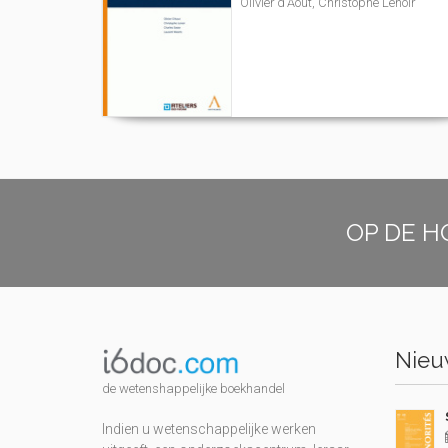
Olivier d'Aout, Christophe Lenoir
OP DE H
Nieuw
de wetenshappelijke boekhandel
Indien u wetenschappelijke werken