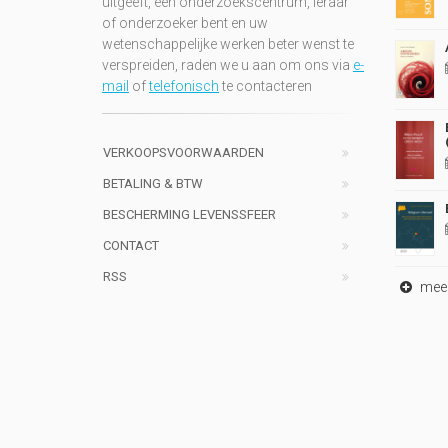
uitgeeft, een onderzoekscentrum, leraar
of onderzoeker bent en uw
wetenschappelijke werken beter wenst te
verspreiden, raden we u aan om ons via
e-
mail
of
telefonisch
te contacteren
VERKOOPSVOORWAARDEN
BETALING & BTW
BESCHERMING LEVENSSFEER
CONTACT
RSS
meer 