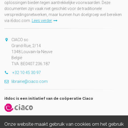
oplossingen bieden tegen aantrekkelijke voorwaarden. Deze
documenten zijn vaak niet geschikt voor de traditionele
verspreidingsnetwerken, maar kunnen hun doelgroep wel bereiken
via i6doc.com.
Lees verder
CIACO sc
Grand-Rue, 2/14
1348 Louvain-la-Neuve
België
TVA: BE0407.236.187
+32 10 45 30 97
librairie@ciaco.com
i6doc is een initiatief van de coöperatie Ciaco
Onze website maakt gebruik van cookies om het gebruik