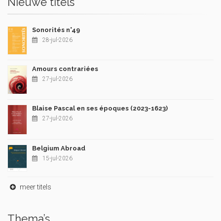
Nieuwe titels
Sonorités n°49
28-jul-2026
Amours contrariées
27-jul-2026
Blaise Pascal en ses époques (2023-1623)
27-jul-2026
Belgium Abroad
15-jul-2026
meer titels
Thema’s