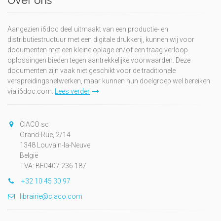
Over ons
Aangezien i6doc deel uitmaakt van een productie- en
distributiestructuur met een digitale drukkerij, kunnen wij voor
documenten met een kleine oplage en/of een traag verloop
oplossingen bieden tegen aantrekkelijke voorwaarden. Deze
documenten zijn vaak niet geschikt voor de traditionele
verspreidingsnetwerken, maar kunnen hun doelgroep wel bereiken
via i6doc.com.
Lees verder
CIACO sc
Grand-Rue, 2/14
1348 Louvain-la-Neuve
België
TVA: BE0407.236.187
+32 10 45 30 97
librairie@ciaco.com