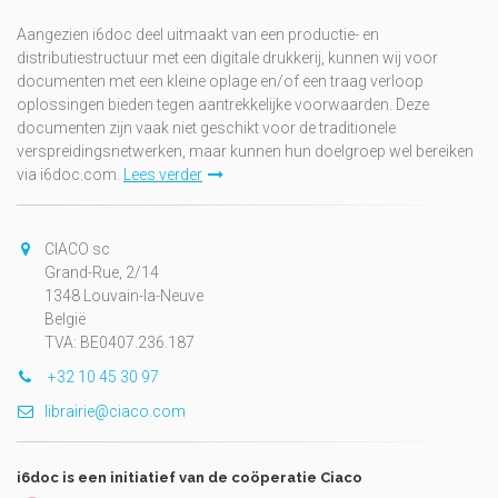
Aangezien i6doc deel uitmaakt van een productie- en
distributiestructuur met een digitale drukkerij, kunnen wij voor
documenten met een kleine oplage en/of een traag verloop
oplossingen bieden tegen aantrekkelijke voorwaarden. Deze
documenten zijn vaak niet geschikt voor de traditionele
verspreidingsnetwerken, maar kunnen hun doelgroep wel bereiken
via i6doc.com.
Lees verder
CIACO sc
Grand-Rue, 2/14
1348 Louvain-la-Neuve
België
TVA: BE0407.236.187
+32 10 45 30 97
librairie@ciaco.com
i6doc is een initiatief van de coöperatie Ciaco